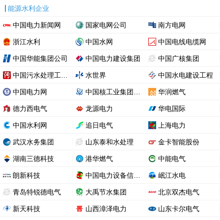
能源水利企业
中国电力新闻网
国家电网公司
南方电网
浙江水利
中国水网
中国电线电缆网
中国华能集团公司
中国电力建设集团
中国广核集团
中国污水处理工程网
水世界
中国水电建设工程
中国电力网
中国核工业集团公司
华润燃气
德力西电气
龙源电力
华电国际
中国水利网
追日电气
上海电力
武汉水务集团
山东泰和水处理
金卡智能股份
湖南三德科技
港华燃气
中能电气
朗新科技
中国电力设备信息网
岷江水电
青岛特锐德电气
大禹节水集团
北京双杰电气
新天科技
山西漳泽电力
山东卡尔电气