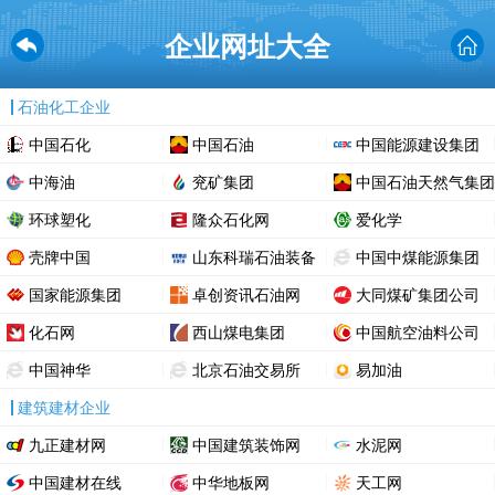
企业网址大全
石油化工企业
中国石化
中国石油
中国能源建设集团
中海油
兖矿集团
中国石油天然气集团
环球塑化
隆众石化网
爱化学
壳牌中国
山东科瑞石油装备
中国中煤能源集团
国家能源集团
卓创资讯石油网
大同煤矿集团公司
化石网
西山煤电集团
中国航空油料公司
中国神华
北京石油交易所
易加油
建筑建材企业
九正建材网
中国建筑装饰网
水泥网
中国建材在线
中华地板网
天工网