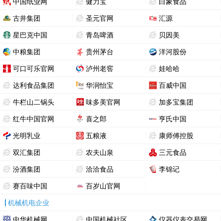
中国纸业网
健力宝
白象食品
古井集团
圣元官网
汇源
星巴克中国
青岛啤酒
贝因美
中粮集团
贵州茅台
洋河股份
可口可乐官网
泸州老窖
娃哈哈
达利食品集团
华润怡宝
百威中国
牛栏山二锅头
味多美官网
加多宝集团
红牛中国官网
喜之郎
亨氏中国
光明乳业
五粮液
康师傅控股
双汇集团
农夫山泉
三元食品
汾酒集团
洽洽食品
李锦记
赛百味中国
百岁山官网
机械机电企业
中华机械网
中国机械社区
仪器仪表交易网