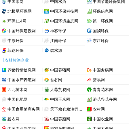
中国水网
中国水势
中国节能环保集团
北极星环保网
中国环保科技网
环保信息网
环保114网
中国环境生态网
第一环保网
中国环保建设网
神雾环保
国祯环保
中原环保
江南环保
东江环保
菲达环保
碧水源
农林牧渔企业
养猪行情信息网
中国养猪网
中国禽病网
中国水产养殖网
吾谷网
猪易网
西北苗木网
大蒜贸易网
青青花木网
中国化肥网
中国玉米网
浴花谷花卉网
中国食用菌商务网
天下粮仓粮油饲料网
农村网
黔农网
中国养殖网
中国农业网
中国农业新闻网
农家乐联盟网
中国木业网