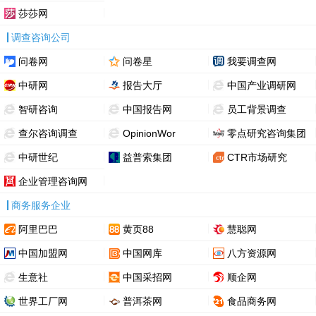
莎莎网
调查咨询公司
问卷网
问卷星
我要调查网
中研网
报告大厅
中国产业调研网
智研咨询
中国报告网
员工背景调查
查尔咨询调查
OpinionWor
零点研究咨询集团
中研世纪
益普索集团
CTR市场研究
企业管理咨询网
商务服务企业
阿里巴巴
黄页88
慧聪网
中国加盟网
中国网库
八方资源网
生意社
中国采招网
顺企网
世界工厂网
普洱茶网
食品商务网