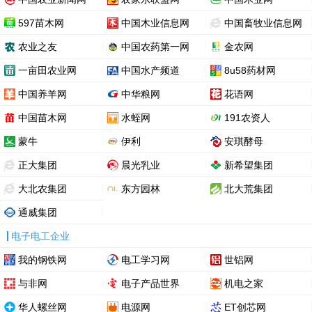
597苗木网
中国木业信息网
中国畜牧业信息网
农业之友
中国农药第一网
金农网
一亩田农业网
中国水产频道
8u58药材网
中国养羊网
中华粮网
花语网
中国苗木网
水蛭网
191农资人
蒙牛
伊利
安琪酵母
正大集团
晨光乳业
新希望集团
大北农集团
东方园林
北大荒集团
通威集团
电子电工企业
我的钢铁网
电工学习网
世铝网
与非网
电子产品世界
机电之家
华人螺丝网
电源网
ET创芯网